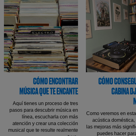
CÓMO ENCONTRAR
CÓMO CONSEGU
MÚSICA QUE TE ENCANTE
CABINA DJ
Aquí tienes un proceso de tres
pasos para descubrir música en
Como veremos en esta
línea, escucharla con más
acústica doméstica,
atención y crear una colección
las mejoras más signif
musical que te resulte realmente
puedes hacer para