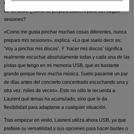
en sus sesiones de DJ, que duran toda la noche. Después
de 30 años, ¿cómo se prepara Laurent para sus largas
sesiones?
«Como me gusta pinchar muchas cosas diferentes, nunca
preparo mis sesiones», explica. «Lo que suelo decir es:
‘Voy a pinchar mis discos’. Y ‘hacer mis discos’ significa
realmente escuchar absolutamente todas y cada una de las
pistas que tengo en mi memoria USB, que es bastante
grande porque llevo mucha música. Suelo pasarme un par
de días antes del concierto concentrado escuchando una y
otra vez, miles de veces». Esto no sólo le recuerda a
Laurent qué temas ha acumulado, sino que le da
flexibilidad para adaptarse a cualquier situación.
Tras empezar en vinilo, Laurent utiliza ahora USB, ya que
prefiere su versatilidad y sus opciones para hacer bucles o