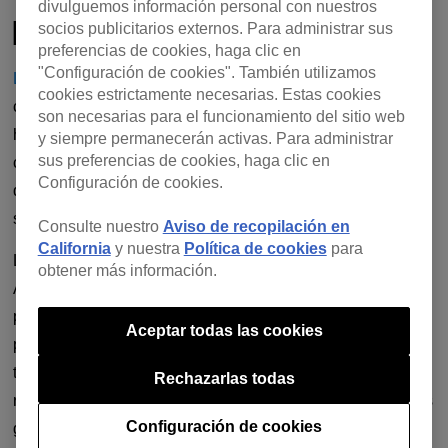
divulguemos información personal con nuestros
PREPARACIÓN
socios publicitarios externos. Para administrar sus
preferencias de cookies, haga clic en
"Configuración de cookies". También utilizamos
Laurent Garnier
ha tocado toda la noche a lo largo de su
cookies estrictamente necesarias. Estas cookies
carrera. Empezó en los años 80, pinchando durante 4
son necesarias para el funcionamiento del sitio web
horas en el mítico club Haçienda de Manchester, antes de
y siempre permanecerán activas. Para administrar
sus preferencias de cookies, haga clic en
conseguir residencias en París, sobre todo en el Rex Club,
Configuración de cookies.
donde pinchaba regularmente hasta 12 horas, algo que
sigue haciendo hoy en día.
Consulte nuestro
Aviso de recopilación en
California
y nuestra
Política de cookies
para
La idea de tocar sesiones largas está tan arraigada en el
obtener más información.
ADN de Laurent que se filtra en sus otros trabajos. Su
proyecto más reciente es una
colección de cuatro mezclas
Aceptar todas las cookies
para fabric, que incluye una mezcla de house, una de
techno, una de «UK» y una de ambient. Su intención era
Rechazarlas todas
reflejar las diferentes partes de una noche de discoteca, los
Configuración de cookies
giros y vueltas del camino, muchos de los cuales canaliza