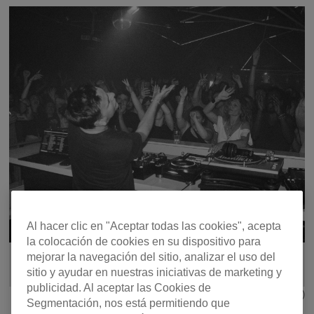
Al hacer clic en "Aceptar todas las cookies", acepta
la colocación de cookies en su dispositivo para
mejorar la navegación del sitio, analizar el uso del
sitio y ayudar en nuestras iniciativas de marketing y
publicidad. Al aceptar las Cookies de
Photo credit: Bazil Lamy (@bazil_lamy)
Segmentación, nos está permitiendo que