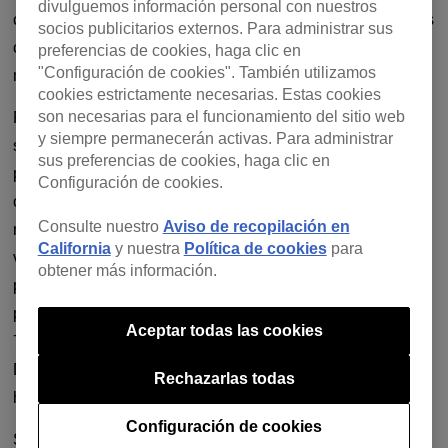
divulguemos información personal con nuestros
copia de vinilo es un proceso lento, e incluso los resultados
socios publicitarios externos. Para administrar sus
con mejor sonido pueden no coincidir con una copia
preferencias de cookies, haga clic en
"Configuración de cookies". También utilizamos
maestra digital.
cookies estrictamente necesarias. Estas cookies
son necesarias para el funcionamiento del sitio web
Pero hay un obstáculo aquí. En la era del streaming, puede
y siempre permanecerán activas. Para administrar
ser sorprendentemente difícil encontrar descargas sin
sus preferencias de cookies, haga clic en
pérdidas incluso de música convencional. (Y lo ideal sería
Configuración de cookies.
conseguir un archivo sin pérdidas para pinchar, aunque un
Consulte nuestro
Aviso de recopilación en
mp3 de 320 kbps puede sonar mejor que una copia de
California
y nuestra
Política de cookies
para
vinilo sin pérdidas, sobre todo si se trata de un disco mal
obtener más información.
prensado o dañado). Si las tiendas populares no lo tienen,
prueba con sitios de descarga menos conocidos como
Aceptar todas las cookies
7Digital y Qobuz. Para la música más antigua, busca en
Discogs si hay un lanzamiento en CD del que puedas
Rechazarlas todas
hacer una copia.
Configuración de cookies
Si has explorado estas vías y la copia sigue siendo la