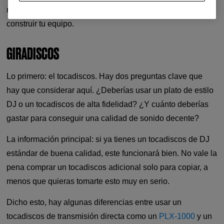
mejor opción para ti, entonces es hora de empezar a
construir tu equipo.
GIRADISCOS
Lo primero: el tocadiscos. Hay dos preguntas clave que
hay que considerar aquí. ¿Deberías usar un plato de estilo
DJ o un tocadiscos de alta fidelidad? ¿Y cuánto deberías
gastar para conseguir una calidad de sonido decente?
La información principal: si ya tienes un tocadiscos de DJ
estándar de buena calidad, este funcionará bien. No vale la
pena comprar un tocadiscos adicional solo para copiar, a
menos que quieras tomarte esto muy en serio.
Dicho esto, hay algunas diferencias entre usar un
tocadiscos de transmisión directa como un
PLX-1000
y un