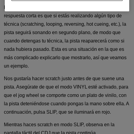
Empecemos con el botón SLIP. ¿Para qué sirve? La
respuesta corta es que si estás realizando algún tipo de
técnica (scratching, looping, reversing, hot cueing, etc.), la
pista seguirá sonando en segundo plano, de modo que
cuando detengas tu técnica, la pista reaparecerá como si
nada hubiera pasado. Esta es una situación en la que es
más complicado explicarlo que mostrarlo, así que veamos
un ejemplo.
Nos gustaría hacer scratch justo antes de que suene una
pista. Asegúrate de que el modo VINYL esté activado, para
que el jog wheel se comporte como un plato de vinilo, con
la pista deteniéndose cuando pongas la mano sobre ella. A
continuación, pulsa SLIP, que se iluminará en rojo.
Mientras haces scratch en modo SLIP, observa en la
pantalla táctil del CDJ que la pista continúa