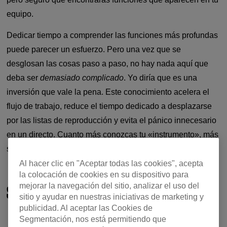
equipo.
Dedicar tiempo a comprender las funciones más profundas
puede parecer un esfuerzo. Pero una vez que se
desglosan las cosas paso a paso, no hay nada aquí que
deba ser
demasiado complicado
. Yo diría que es una
inversión que vale la pena. Este conocimiento acelera el
flujo de trabajo, reduce el tiempo dedicado a desplazarse
por las listas de reproducción y evita el pánico innecesario
en un directo. Cuanto más conozcas tu «instrumento», más
seguro estarás, sea cual sea la situación.
Al hacer clic en "Aceptar todas las cookies", acepta
la colocación de cookies en su dispositivo para
mejorar la navegación del sitio, analizar el uso del
SLIP MODE
sitio y ayudar en nuestras iniciativas de marketing y
publicidad. Al aceptar las Cookies de
Segmentación, nos está permitiendo que