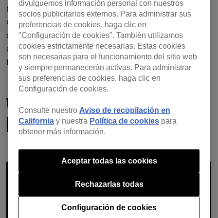
divulguemos información personal con nuestros
popular en los canales de distribución digital del
socios publicitarios externos. Para administrar sus
underground, así como en la radio y la televisión
preferencias de cookies, haga clic en
convencionales. A partir de entonces, este estilo fue
"Configuración de cookies". También utilizamos
cookies estrictamente necesarias. Estas cookies
conocido como amapiano “gong gong”, en parte por la
son necesarias para el funcionamiento del sitio web
fuerza con la que golpean bassline y drums.
y siempre permanecerán activas. Para administrar
sus preferencias de cookies, haga clic en
Configuración de cookies.
VIGRO DEEP - UNTOLD STORIES (PHELI
Consulte nuestro
Aviso de recopilación en
BASS MIX)
California
y nuestra
Política de cookies
para
obtener más información.
Aceptar todas las cookies
Rechazarlas todas
Configuración de cookies