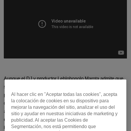
Aunque el DJ y productor Lehlohonolo Marota admite que
su primer éxito, “Isikhathi”, puede que no haya sido la
Al hacer clic en "Aceptar todas las cookies", acepta
primera canción de amapiano de este estilo, fue un punto
la colocación de cookies en su dispositivo para
de inflexión influyente para el movimiento. Con el
mejorar la navegación del sitio, analizar el uso del
amapiano en auge en el momento de su lanzamiento,
sitio y ayudar en nuestras iniciativas de marketing y
especialmente la variante vocal, esta canción sin pulir, que
publicidad. Al aceptar las Cookies de
Segmentación, nos está permitiendo que
hace vibrar el pecho, rompió el underground y se hizo