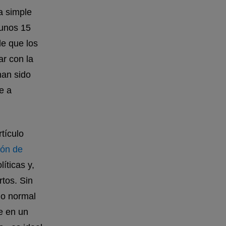
a simple
 unos 15
de que los
r con la
han sido
e a
tículo
ión de
íticas y,
tos. Sin
lo normal
e en un