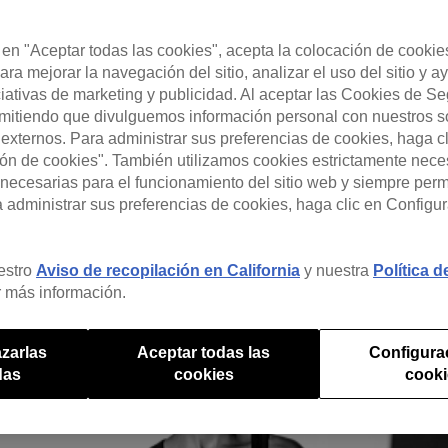
AL
c en "Aceptar todas las cookies", acepta la colocación de cookie
ara mejorar la navegación del sitio, analizar el uso del sitio y a
ciativas de marketing y publicidad. Al aceptar las Cookies de S
rmitiendo que divulguemos información personal con nuestros s
 cada vez más en Internet, sigue siendo una de las mejo
s externos. Para administrar sus preferencias de cookies, haga c
ón de cookies". También utilizamos cookies estrictamente nece
necesarias para el funcionamiento del sitio web y siempre pe
a administrar sus preferencias de cookies, haga clic en Configu
estro
Aviso de recopilación en California
y nuestra
Política 
 más información.
zarlas
Aceptar todas las
Configura
das
cookies
cook