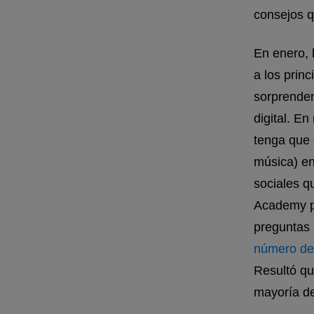
consejos 
En enero,
a los prin
sorprenden
digital. En
tenga que 
música) en
sociales q
Academy pa
preguntas 
número de 
Resultó qu
mayoría de