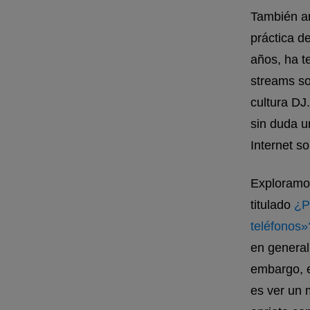
También a
práctica d
años, ha t
streams so
cultura DJ
sin duda un
Internet s
Exploramos
titulado
¿P
teléfonos»
en general
embargo, e
es ver un 