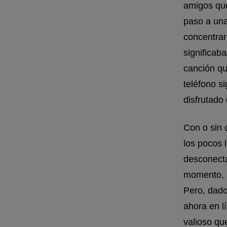
amigos que
paso a una
concentrar
significab
canción qu
teléfono s
disfrutado
Con o sin 
los pocos
desconecta
momento, a
Pero, dado
ahora en lí
valioso qu