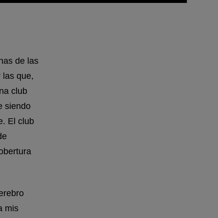
unas de las
 las que,
na club
e siendo
. El club
de
obertura
cerebro
a mis