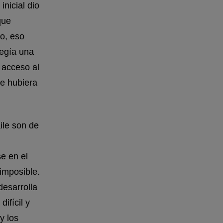
nicial dio
que
o, eso
legía una
 acceso al
ue hubiera
ile son de
se en el
imposible.
desarrolla
ifícil y
y los