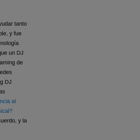
udar tanto
le, y fue
cnología
 que un DJ
reaming de
redes
ng DJ
as
ncia al
ical?
uerdo, y la