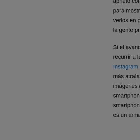
aprieto co
para mostr
verlos en 
la gente p
Si el avan
recurrir a
Instagram 
más atraía
imágenes an
smartphone
smartphone
es un arma