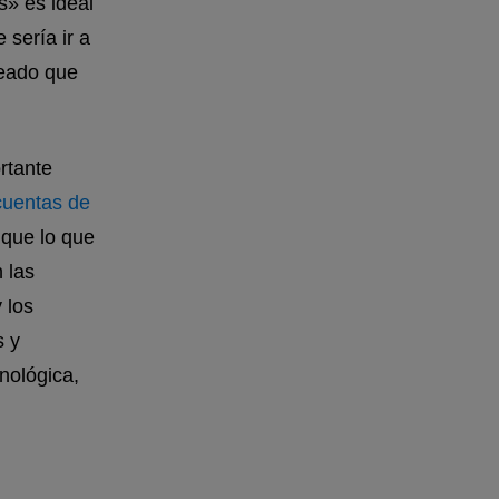
s» es ideal
 sería ir a
seado que
.
rtante
cuentas de
 que lo que
 las
 los
s y
nológica,