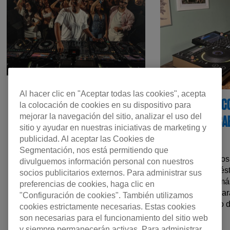
SHIMZA NOS HABLA DEL
Al hacer clic en "Aceptar todas las cookies", acepta
CÓMO CO
EQUIPO Y LAS TÉCNICAS QUE
la colocación de cookies en su dispositivo para
mejorar la navegación del sitio, analizar el uso del
CA
CARACTERIZAN SUS
sitio y ayudar en nuestras iniciativas de marketing y
FAMOSOS SETS DJ
publicidad. Al aceptar las Cookies de
Segmentación, nos está permitiendo que
Como veremos 
divulguemos información personal con nuestros
El reconocido DJ sudafricano nos
acústica domést
socios publicitarios externos. Para administrar sus
cuenta cómo experimentar con los
mejoras más
preferencias de cookies, haga clic en
efectos, la sana competencia y viajar
puedes hacer para
"Configuración de cookies". También utilizamos
por el mundo han influido en su estilo
de tu espacio 
cookies estrictamente necesarias. Estas cookies
característico.
son necesarias para el funcionamiento del sitio web
y siempre permanecerán activas. Para administrar