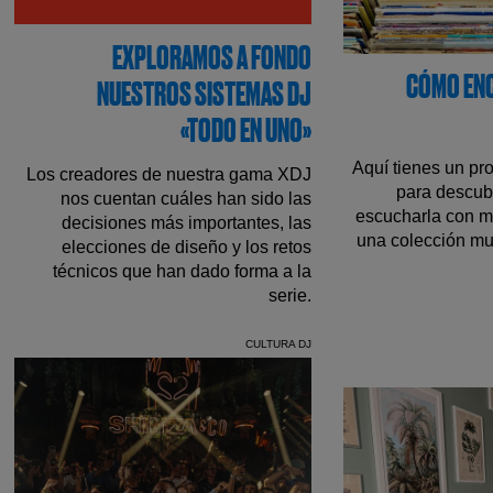
EXPLORAMOS A FONDO
CÓMO EN
NUESTROS SISTEMAS DJ
«TODO EN UNO»
Aquí tienes un pr
Los creadores de nuestra gama XDJ
para descubr
nos cuentan cuáles han sido las
escucharla con m
decisiones más importantes, las
una colección mus
elecciones de diseño y los retos
técnicos que han dado forma a la
serie.
CULTURA DJ